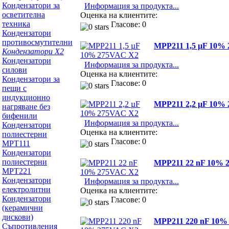
Кондензатори за
Информация за продукта...
осветителна
Оценка на клиентите:
техника
Гласове: 0
Кондензатори
противосмутителни
MPP211 1,5 µF 10%
Кондензатори Х2
Кондензатори
Информация за продукта...
силови
Оценка на клиентите:
Кондензатори за
Гласове: 0
пещи с
индукционно
MPP211 2,2 µF 10%
нагряване без
бифенили
Информация за продукта...
Кондензатори
Оценка на клиентите:
полиестерни
Гласове: 0
MPT111
Кондензатори
полиестерни
MPP211 22 nF 10% 
MPT221
Кондензатори
Информация за продукта...
електролитни
Оценка на клиентите:
Кондензатори
Гласове: 0
(керамични
дискови)
MPP211 220 nF 10%
Съпротивления