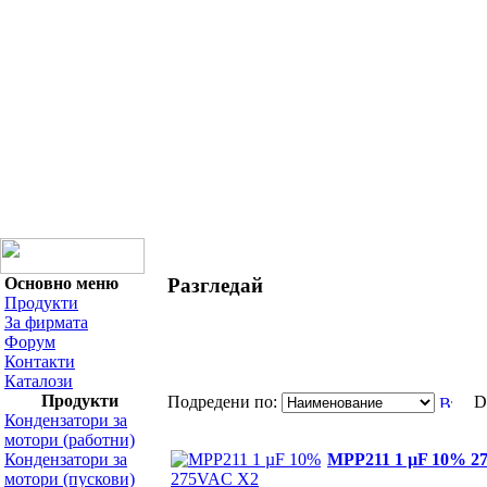
Основно меню
Разгледай
Продукти
За фирмата
Форум
Контакти
Каталози
Продукти
Подредени по:
Di
Кондензатори за
мотори (работни)
Кондензатори за
MPP211 1 µF 10% 2
мотори (пускови)